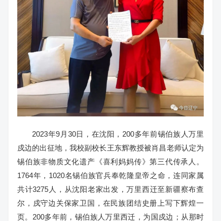
2023年9月30日，在沈阳，200多年前锡伯族人万里
戍边的出征地，我校副校长王东辉教授被肖昌老师认定为
锡伯族非物质文化遗产《喜利妈妈传》第三代传承人。
1764年，1020名锡伯族官兵奉乾隆皇帝之命，连同家属
共计3275人，从沈阳老家出发，万里西迁至新疆察布查
尔，戍守边关保家卫国，在民族团结史册上写下辉煌一
页。200多年前，锡伯族人万里西迁，为国戍边；从那时