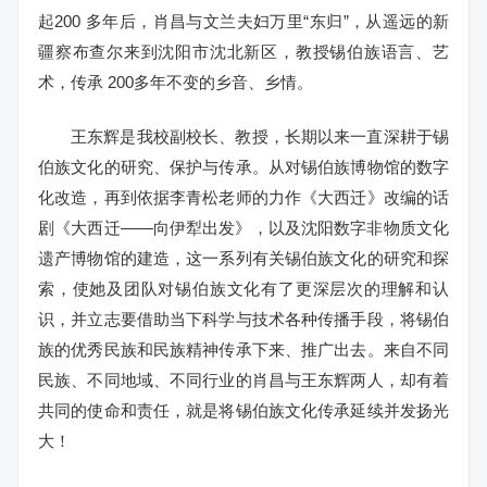
起200 多年后，肖昌与文兰夫妇万里“东归”，从遥远的新
疆察布查尔来到沈阳市沈北新区，教授锡伯族语言、艺
术，传承 200多年不变的乡音、乡情。
王东辉是我校副校长、教授，长期以来一直深耕于锡
伯族文化的研究、保护与传承。从对锡伯族博物馆的数字
化改造，再到依据李青松老师的力作《大西迁》改编的话
剧《大西迁——向伊犁出发》，以及沈阳数字非物质文化
遗产博物馆的建造，这一系列有关锡伯族文化的研究和探
索，使她及团队对锡伯族文化有了更深层次的理解和认
识，并立志要借助当下科学与技术各种传播手段，将锡伯
族的优秀民族和民族精神传承下来、推广出去。来自不同
民族、不同地域、不同行业的肖昌与王东辉两人，却有着
共同的使命和责任，就是将锡伯族文化传承延续并发扬光
大！