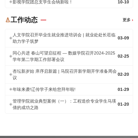
影视学院团总支学生会纳新啦！
10-10
工作动态
♙
更多
›
人文学院召开毕业生就业推进培训会 | 就业处处长莅临
03-09
助力学子筑梦
同心共进 春山可望启征程 — 数媒学院召开2024-2025
02-25
学年第二学期工作部署会议
杏坛新岁始 庠序启新篇 | 马院召开新学期开学准备周会
02-20
议
年味来袭!辽传学子来给您拜年啦!
01-29
管理学院就业典型案例（一）：工程造价专业学生马瑛
01-20
倩的成功之路