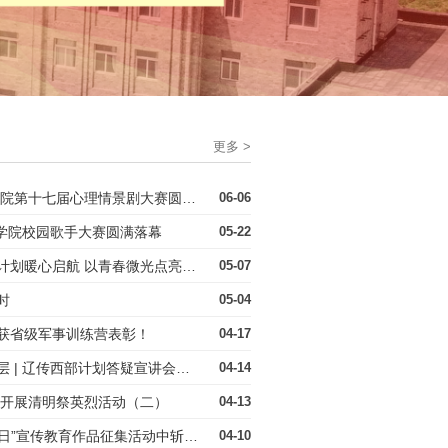
更多 >
心海拾贝 筑梦青春|辽宁传媒学院第十七届心理情景剧大赛圆满落幕!
06-06
媒学院校园歌手大赛圆满落幕
05-22
我为同学做实事 快递志愿帮扶计划暖心启航 以青春微光点亮辽传温情
05-07
时
05-04
荣获省级军事训练营表彰！
04-17
答疑解惑赴西部 青春无悔献基层 | 辽传西部计划答疑宣讲会顺利举行
04-14
委开展清明祭英烈活动（二）
04-13
喜报！辽传学子在“世界艾滋病日”宣传教育作品征集活动中斩获佳绩！
04-10