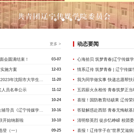
动态要闻
更多 >
见面会圆满结束！
03-07
动实施方案
12-03
情系辽传 筑梦青春 | 辽宁传
致知力行，实践育人——喜报！我校在2023年沈阳市大学生暑期社会实践活动中喜获佳绩
11-20
奖人员名单公示
11-12
五四薪火永相传 青春筑梦正当
10-24
喜报！国防教育结硕果 辽传
以考促学 以考代训——学生处开展新生辅导员《辽宁传媒学院学生手册》制度专项考核
10-16
学联开始纳新啦
10-10
清明祭英烈 徒步忆峥嵘 校团
选登（一）
09-25