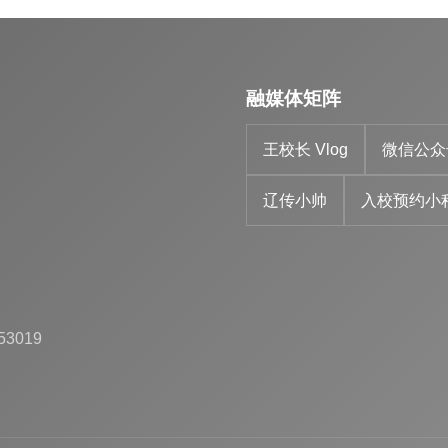
融媒体矩阵
王校长 Vlog
微信公众
辽传小帅
入校预约小
53019