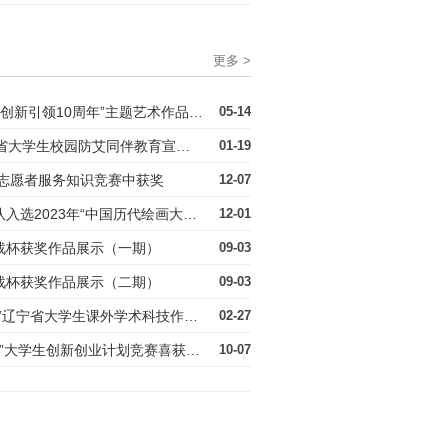
更多 >
喜报 | 我校在“总体国家安全观·创新引领10周年”主题艺术作品大赛中获奖
05-14
喜报 | 我校师生在2023年辽宁省大学生校园防艾同伴教育宣讲员讲课比赛中喜获佳绩
01-19
市志愿者服务知识竞赛中获奖
12-07
喜报 | 恭喜入选！我校10支团队入选2023年“中国历代绘画大系”全国大学生志愿宣讲团
12-01
挑战杯获奖作品展示（一期）
09-03
挑战杯获奖作品展示（二期）
09-03
关于组织开展第十六届“挑战杯”辽宁省大学生课外学术科技作品竞赛校内选拔赛的通知
02-27
获奖公布 | 我校2022年“挑战杯”大学生创新创业计划竞赛喜获佳绩
10-07