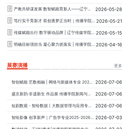
产教共研谋发展 数智赋能育新人——辽宁传媒学院传播学院召开人才培养方案论证会
2026-05-28
笃行实干育新才 双创逐梦正当时｜传播学院双创项目结项工作圆满完成
2026-05-21
传媒赋能出行 数字驱动品牌 | 辽宁传媒学院传播学院为辽宁机场集团开展自媒体运营专题培训
2026-05-15
明确目标强担当 凝心聚力抓落实 | 传播学院召开全体教师会议分解年度目标与个人发展任务
2026-04-16
展赛演播
更多
2026-07-06
智创赋能 艺数相融 | 网络与新媒体专业 2025-2026学年第二学期期末作品线上展览
2026-07-06
盛京新韵·非遗新生 作品展 传播学院新闻与传播系2025-2026第二学期期末作品线上展
2026-07-06
短剧数观・智绘数据丨大数据管理与应用专业举办“2025-2026学年第二学期期末作品展”
2026-07-03
智绘影像 创享新声｜广告学专业2025-2026学年第二学期期末AI视频作品展