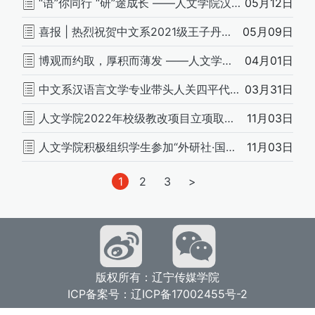
“语”你同行 “研”途成长 ——人文学院汉语言文学专业教学研讨会纪要
05月12日
喜报 | 热烈祝贺中文系2021级王子丹同学在《辽宁日报》发表诗歌作品
05月09日
博观而约取，厚积而薄发 ——人文学院举办首届科研成果展览
04月01日
中文系汉语言文学专业带头人关四平代表性科研成果简介
03月31日
人文学院2022年校级教改项目立项取得显著成果
11月03日
人文学院积极组织学生参加“外研社·国才杯”大赛
11月03日
文
1
2
3
>
章
分
页
版权所有：辽宁传媒学院
ICP备案号：辽ICP备17002455号-2