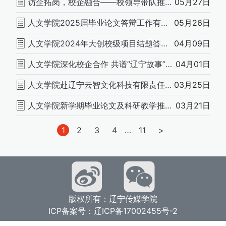
访企拓岗，校企融合——校领导带队推动人才培养与就业
05月27日
人文学院2025届毕业论文答辩工作有序深入推进
05月26日
人文学院2024年大创校级项目结题答辩圆满结束
04月09日
人文学院深化校企合作 共谱”辽宁故事”新篇章
04月01日
人文学院赴辽宁云智文化科技有限责任公司开展访企拓岗暨教师实习巡访活动
03月25日
人文学院新学期毕业论文及科研教学推进会顺利召开
03月21日
文
1
2
3
4
…
11
>
章
分
页
版权所有：辽宁传媒学院
ICP备案号：辽ICP备17002455号-2