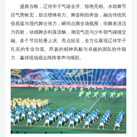
盛典当晚，辽传学子气场全开、惊艳亮相。水鼓舞节
目气势恢宏，鼓点铿锵有力、舞姿刚劲奔放，融合传统民
俗底蕴与现代舞台张力，瞬间点燃全场氛围；街舞表演活
力四射，动感舞步利落流畅，潮流气息与少年朝气碰撞交
融。多个节目轮番上演、亮点纷呈，全方位展现辽传学子
扎实的专业功底、昂扬的精神风貌与卓越的团队协作能
力，赢得现场观众阵阵掌声与喝彩。