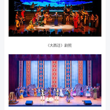
《大西迁》剧照