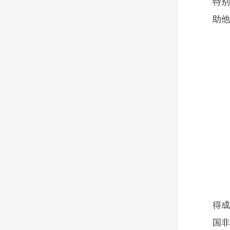
特
助
得成
国非