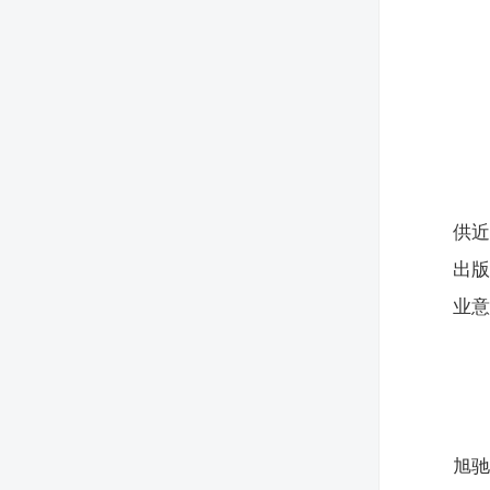
供近
出版
业
旭