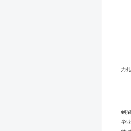
力扎
到
毕