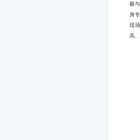
极
身
现
高、