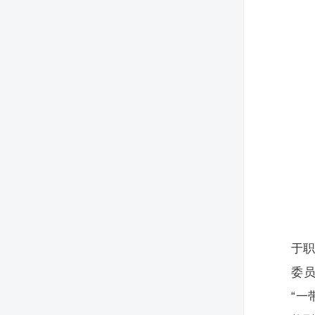
于
委
“一