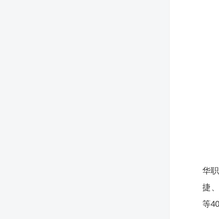
华
捷、
等4