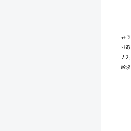
在促
业
大对
经