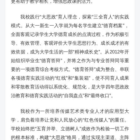
更有助于教学相长，增强思政课的活力。
我校践行“大思政”育人理念，探索“三全育人”的实践
模式。从大一新生一入学就为每名学生建立“德育档案”，
全面客观记录学生大学德育成长的点滴过程，作为积极引
导、有效管理、客观评价大学生思想行为、成长成才的有
效依据，成为大学生活的一部“精神成长史”。从2012年开
始组织毕业生“德育答辩”，并将之作为与专业答辩同等重
要的一项德育综合考核方式。“德育答辩”成为整合、串联
各项德育实践活动的“红线”和“集装箱”，使不同育人成果
和零散教育活动得以系统化、规范化，是大学四年思政政
治教育和德育实践活动的“自我盘点”和“最终收口”。
我校作为一所培养传媒艺术类专业人才的应用型大
学，肩负着培养让党和人民放心的“红色传媒人”的重任。
学校始终把“五育并举、立德树人”成效作为检验一切工作
的根本标准，构建“大思政”格局，通过实现主渠道、主阵