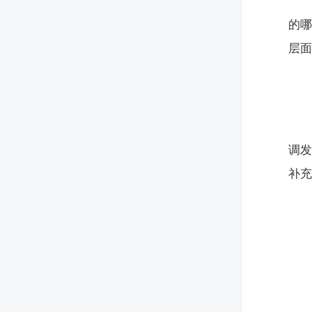
的
层
调
补