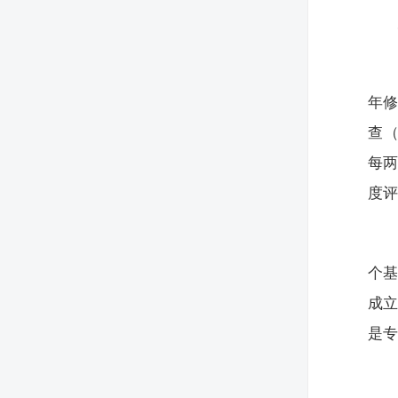
年
查
每
度
个基
成立
是专