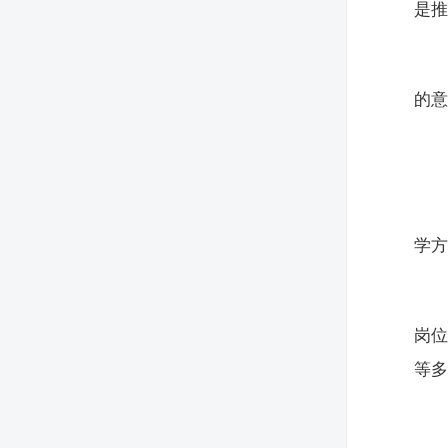
是
的
学方
岗
等