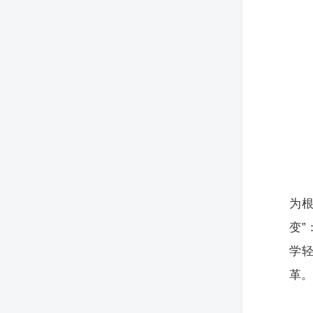
为
变
学
革