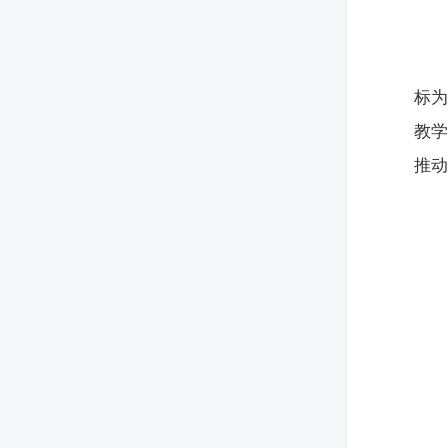
标
教
推