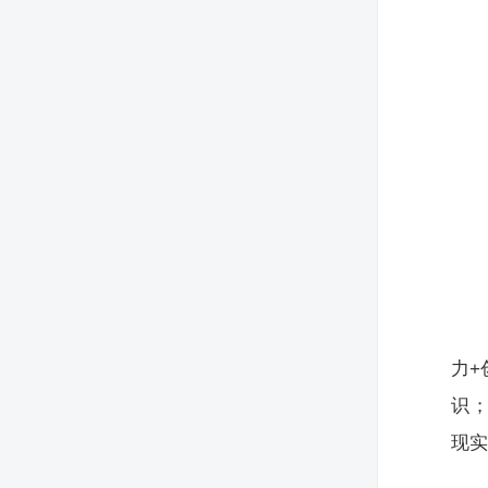
力+
识
现