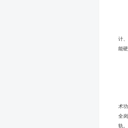
计、
能
术
全
轨