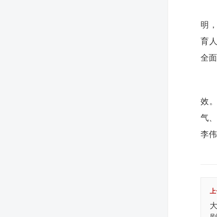
明，
育
全
效
气
李
上
大