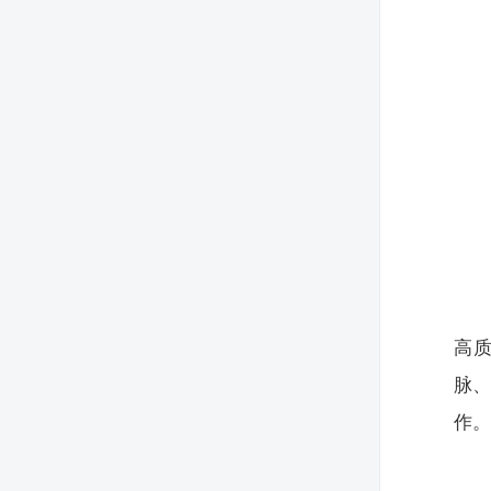
高
脉
作