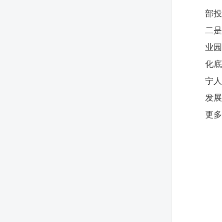
部投
二是
业
化
宁
发
更