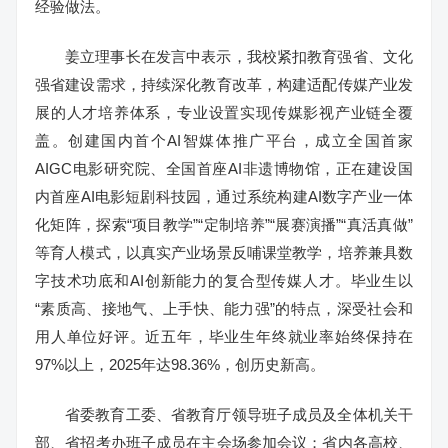
经验做法。
姜立理事长在发言中表示，我校紧扣教育强省、文化
强省建设需求，持续深化教育改革，构建适配传媒产业发
展的人才培养体系，专业设置实现传媒影视产业链全覆
盖。创建国内首个AI智媒体推广平台，成立全国首家
AIGC电影研究院、全国首座AI非遗博物馆，正在建设国
内首座AI电影短剧科技园，通过系统构建AI数字产业一体
化矩阵，探索“项目教学”“定制培养”“展赛演播”“真活真做”
等育人模式，以真实产业场景反哺课堂教学，培养兼具数
字技术功底和AI创新能力的复合型传媒人才。毕业生以
“素质高、接地气、上手快、能力强”的特点，深受社会和
用人单位好评。近五年，毕业生年终就业率始终保持在
97%以上，2025年达98.36%，创历史新高。
省委教育工委、省教育厅领导班子成员及全体机关干
部、省招考办班子成员在主会场参加会议；省内各高校、