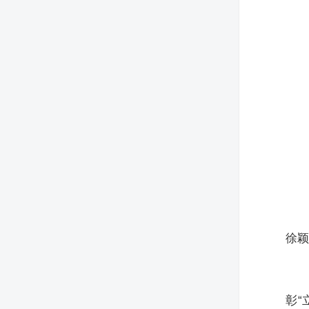
徐颖
彰“