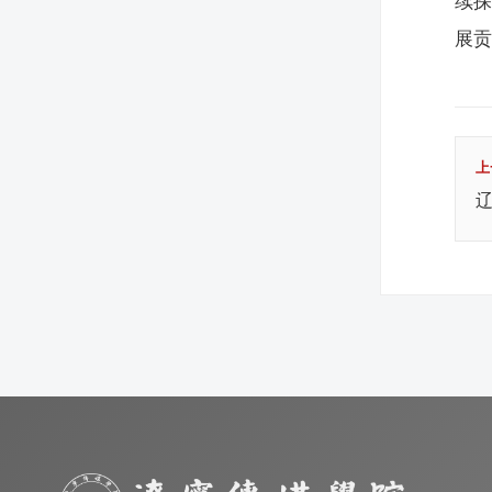
续探
展
上
辽