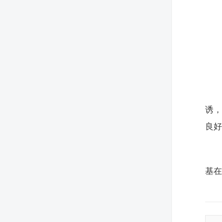
诱
良
基