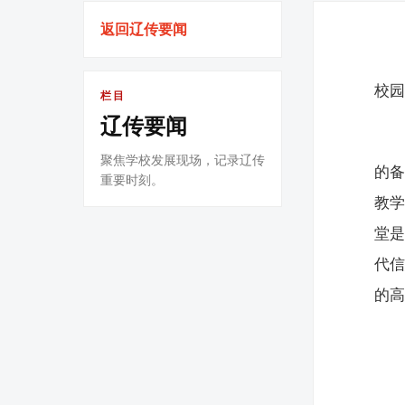
返回辽传要闻
校
栏目
辽传要闻
聚焦学校发展现场，记录辽传
的
重要时刻。
教
堂
代
的