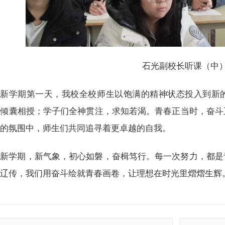
石光副校长听课（中
新学期第一天，我校全校师生以饱满的精神状态投入到新
，倾囊相授；学子们全神贯注，求知若渴。青春正当时，奋斗
好的氛围中，师生们共同追寻着更卓越的自我。
新学期，新气象，初心如磐，奋楫笃行。每一次努力，都是
在辽传，我们用奋斗绘就青春画卷，让理想在时光里熠熠生辉