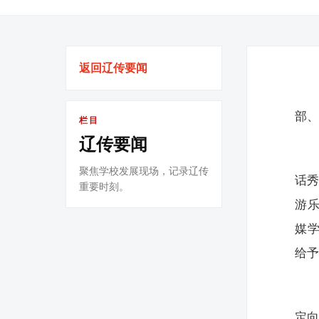
返回辽传要闻
部、
栏目
辽传要闻
聚焦学校发展现场，记录辽传
话
重要时刻。
游
媒
给予
定向