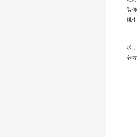
装
桃李
求
养方