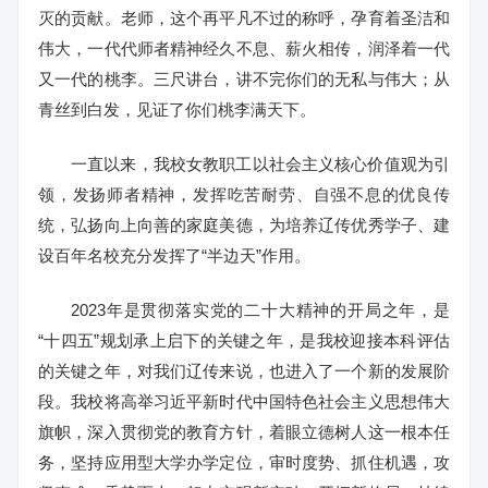
灭的贡献。老师，这个再平凡不过的称呼，孕育着圣洁和
伟大，一代代师者精神经久不息、薪火相传，润泽着一代
又一代的桃李。三尺讲台，讲不完你们的无私与伟大；从
青丝到白发，见证了你们桃李满天下。
一直以来，我校女教职工以社会主义核心价值观为引
领，发扬师者精神，发挥吃苦耐劳、自强不息的优良传
统，弘扬向上向善的家庭美德，为培养辽传优秀学子、建
设百年名校充分发挥了“半边天”作用。
2023年是贯彻落实党的二十大精神的开局之年，是
“十四五”规划承上启下的关键之年，是我校迎接本科评估
的关键之年，对我们辽传来说，也进入了一个新的发展阶
段。我校将高举习近平新时代中国特色社会主义思想伟大
旗帜，深入贯彻党的教育方针，着眼立德树人这一根本任
务，坚持应用型大学办学定位，审时度势、抓住机遇，攻