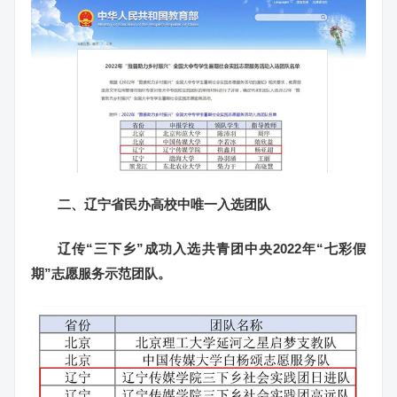
二
、
辽宁省民办高校中唯一入选团队
辽传“三下乡”成功入选
共青团中央2022年“七彩假
期”志愿服务示范团队
。