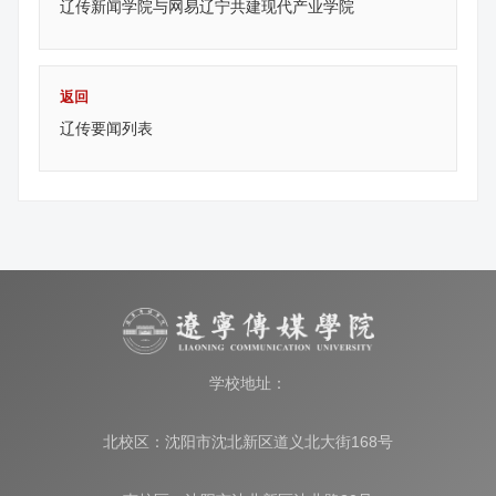
辽传新闻学院与网易辽宁共建现代产业学院
返回
辽传要闻列表
学校地址：
北校区：沈阳市沈北新区道义北大街168号