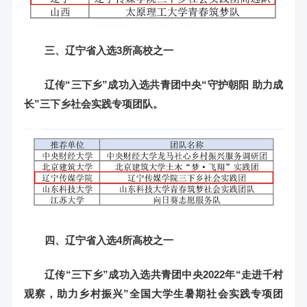
三
、
辽宁省入选3所高校之一
辽传“三下乡”成功入选
共青团中央“守护朝阳 助力成
长”三下乡社会实践专项团队
。
四
、
辽宁省入选4所高校之一
辽传“三下乡”成功入选
共青团中央2022年“走进千村
观察，助力乡村振兴”全国大学生暑期社会实践专项团