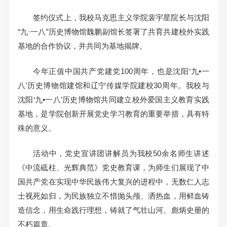
签约仪式上，我校马克思主义学院裴宇星院长与沈阳
“九·一八”历史博物馆魏鹏副馆长签署了共育共建校外实践
基地的合作协议，并共同为基地揭牌。
今年正值中国共产党建党100周年，也是沈阳‘九•一
八’历史博物馆建馆和辽宁传媒学院建校30周年。我校与
沈阳‘九•一八’历史博物馆共同建立校外爱国主义教育实践
基地，是学院创新开展党史学习教育的重要举措，具有特
殊的意义。
活动中，党史宣讲团讲解员为我校50余名师生讲述
《中流砥柱、光辉典范》党史教育课，为师生们展现了中
国共产党在实现中华民族伟大复兴的进程中，无数仁人志
士视死如归，为民族独立不惜抛头颅、洒热血，用鲜血铸
造信念，用生命践行理想，铸就了气壮山河、彪炳史册的
不朽篇章。