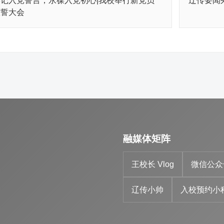
牢记入党誓言，永葆入党初心|我校举行新党员
辽传要闻
宣誓大会
融媒体矩阵
王校长 Vlog
微信公众
辽传小帅
入校预约小