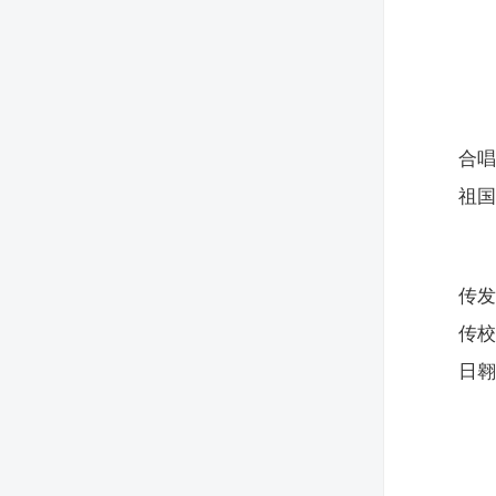
合
祖国
传
传
日