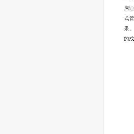
启
式
果
的