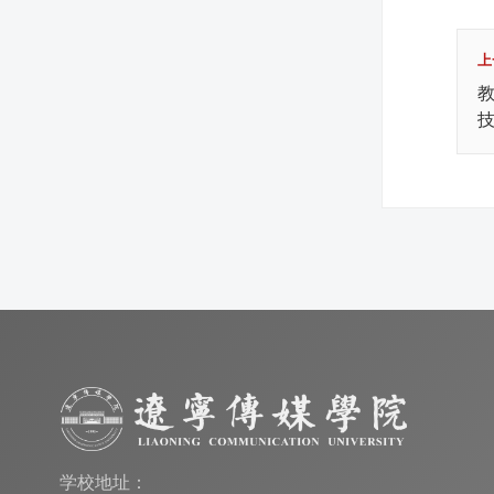
上
教
学校地址：