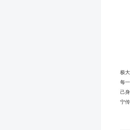
极
每一
己
宁