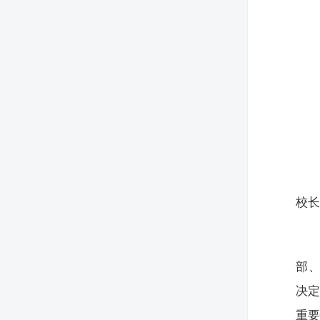
校
部
决
重