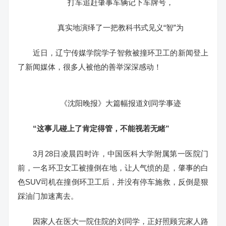
打车追赶肇事车辆记下车牌号，
真实地演绎了一把教科书式见义“智”为
近日，辽宁传媒学院学子智救被撞环卫工的新闻登上
了新闻媒体，很多人被他的善举深深感动！
《沈阳晚报》大篇幅报道刘同学事迹
“这事儿碰上了肯定得管，
不能视若无睹”
3月28日凌晨四时许，中国医科大学附属第一医院门
前，一名环卫女工被撞倒在地，让人气愤的是，肇事的白
色SUV司机在撞倒环卫工后，并没有停车施救，反倒是狠
踩油门加速离去。
因家人在医大一院住院的刘同学，正好照顾完家人路