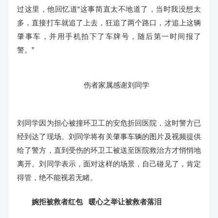
过这里，他回忆道“这事简直太不地道了，当时我没想太
多，直接打车就追了上去，狂追了两个路口，才追上这辆
肇事车，并用手机拍下了车牌号，随后第一时间报了
警。”
伤者家属感谢刘同学
刘同学因为担心被撞环卫工的安危折回医院，这时警方已
经到达了现场。刘同学将有关肇事车辆的图片及视频提供
给了警方，直到受伤的环卫工被送至医院救治方才悄悄地
离开。刘同学表示，面对这样的场景，自己碰见了，肯定
得管，绝不能视若无睹。
婉拒被救者红包
暖心之举让被救者落泪