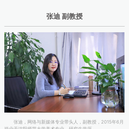
张迪 副教授
张迪，网络与新媒体专业带头人，副教授，2015年6月
毕业于沈阳师范大学美术专业，研究生学历。