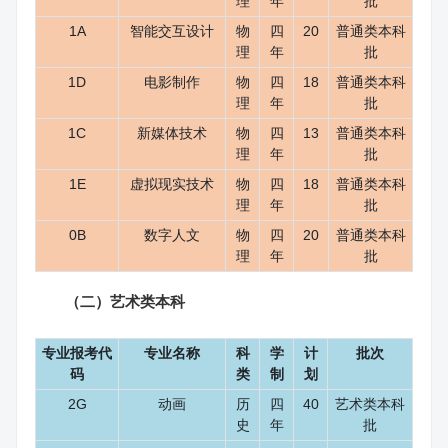
理
年
批
1A
智能交互设计
物
四
20
普通类本科
理
年
批
1D
电影制作
物
四
18
普通类本科
理
年
批
1C
新媒体技术
物
四
13
普通类本科
理
年
批
1E
虚拟现实技术
物
四
18
普通类本科
理
年
批
0B
数字人文
物
四
20
普通类本科
理
年
批
（二）艺术类本科
专业报考代
专业名称
科
学
计
批次
码
类
制
划
2G
动画
历
四
40
艺术类本科
史
年
批