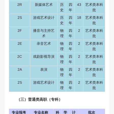
2R
新媒体艺术
历
四
43
艺术类本科
史
年
批
2S
游戏艺术设计
历
四
18
艺术类本科
史
年
批
2F
播音与主持艺
物
四
2
艺术类本科
术
理
年
批
2E
录音艺术
物
四
2
艺术类本科
理
年
批
2C
戏剧影视导演
物
四
2
艺术类本科
理
年
批
2A
表演
物
四
2
艺术类本科
理
年
批
2S
游戏艺术设计
物
四
2
艺术类本科
理
年
批
（三）普通类高职（专科）
专业报考
专业名称
科
学
计
批次