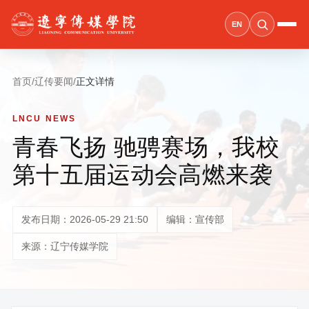
EN
首页
/
辽传要闻
/
正文详情
LNCU NEWS
青春飞扬 驰骋赛场，我校
第十五届运动会高燃来袭
发布日期：2026-05-29 21:50
编辑：宣传部
来源：辽宁传媒学院