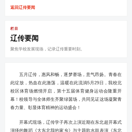
返回辽传要闻
栏目
辽传要闻
聚焦学校发展现场，记录辽传重要时刻。
五月辽传，惠风和畅，逐梦赛场，意气昂扬。青春在
此绽放，热血在此激荡，温暖在此流淌5月29日，我校北
校区体育场燃情开启，第十五届体育健身运动会隆重开
幕！校领导与全体师生齐聚绿茵场，共同见证这场凝聚青
春力量、彰显体育精神的运动盛会！
开幕式现场，辽传学子再次上演近期在东北超开幕式
演绎的舞蹈《大东北我的家乡》与主题歌水鼓表演《东北