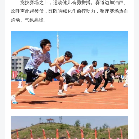
竞技赛场之上，运动健儿奋勇拼搏。赛道边加油声、
欢呼声此起彼伏，阵阵呐喊化作前行动力，整座赛场热血
涌动、气氛高涨。