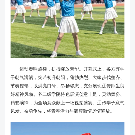
运动奏响旋律，拼搏绽放芳华。开幕式上，各方阵学
子朝气满满，宛若初升朝阳，蓬勃热烈。大家步伐整齐、
节奏铿锵，以洪亮口号、昂扬姿态，充分展现辽传师生良
好精神风貌。各二级学院特色展演创意十足，灵动舞姿、
精彩演绎，为全场观众献上一场视觉盛宴。辽传学子意气
风发、奋勇争先，将青春活力与满腔激情尽情释放。