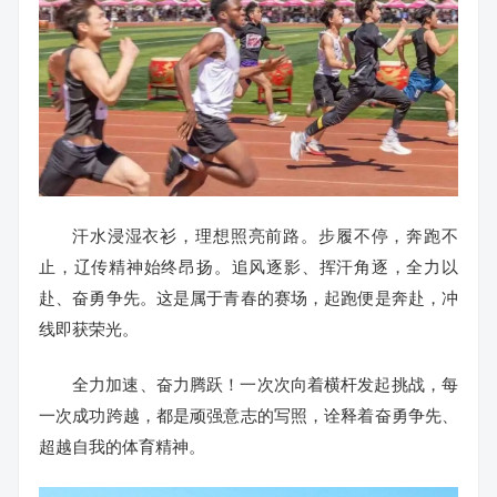
汗水浸湿衣衫，理想照亮前路。步履不停，奔跑不
止，辽传精神始终昂扬。追风逐影、挥汗角逐，全力以
赴、奋勇争先。这是属于青春的赛场，起跑便是奔赴，冲
线即获荣光。
全力加速、奋力腾跃！一次次向着横杆发起挑战，每
一次成功跨越，都是顽强意志的写照，诠释着奋勇争先、
超越自我的体育精神。