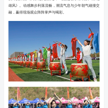
雄风》。动感舞步利落流畅，潮流气息与少年朝气碰撞交
融，赢得现场观众阵阵掌声与喝彩。