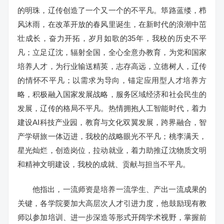
的明珠，辽传创造了一个又一个的不平凡。筚路蓝缕，栉
风沐雨，在改革开放的春风里诞生，在新时代的浪潮中茁
壮成长，奋力开拓，岁月如歌的35年，我校的历史不平
凡；立足辽沈，辐射全国，全心全意办教育，为党和国家
培养人才，为行业输送精英，志存高远，立德树人，辽传
的情怀不平凡；以需求为导向，锚定应用型人才培养方
略，积极融入国家发展战略，服务区域经济和社会民生的
发展，辽传的格局不平凡。热情拥抱人工智能时代，着力
建设AI科技产业园，教育与文化双翼发展，跨界融合，智
产学研旅一体迈进，我校的战略眼光不平凡；桃李满天，
星光灿烂，创造岗位，拉动就业，着力助推辽沈物质文明
和精神文明建设，我校的成就、贡献与担当不平凡。
他指出，一流师资是培养一流学生、产出一流成果的
关键，各学院要加大高层次人才引进力度，他鼓励现有教
师以参加培训、进一步深造等形式开阔学术视野，掌握前