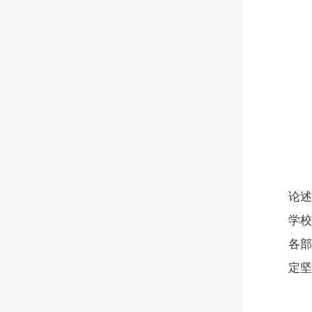
论
学
各
定