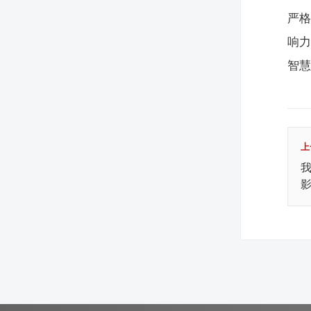
严
响力
智
上