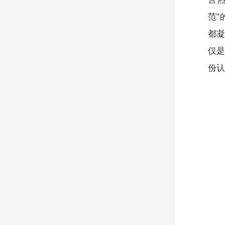
范”
都
仅是
份