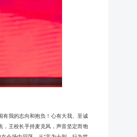
国有我的志向和抱负！心有大我、至诚
焦，王校长手持麦克风，声音坚定而饱
在会场中回荡，从“言为士则、行为世