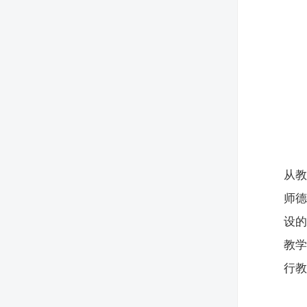
从教
师
设
教
行