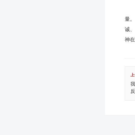
量
诚
神
上