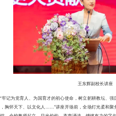
王东辉副校长讲座
“牢记为党育人、为国育才的初心使命，树立躬耕教坛、强
国，胸怀天下、以文化人……”讲座开场前，全场灯光柔和聚
热忱。全校教师起立，目光灼灼，齐声诵读。铿锵有力的字句