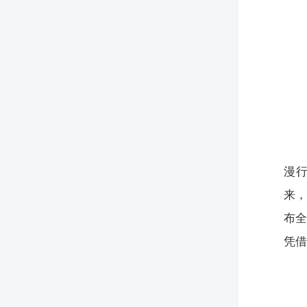
漫行
来，
布
凭