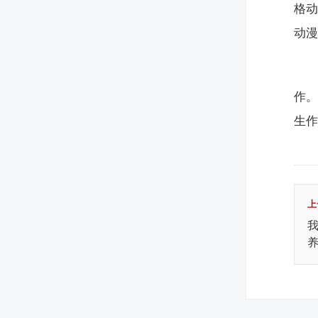
格
动
作
生
上