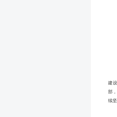
建设
部，
续