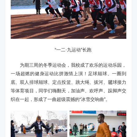
“一二·九运动”长跑
为期三周的冬季运动会，我校成了欢乐的运动乐园，
一场超燃的健身运动比拼激情上演！足球颠球、一圈到
底、双人排球颠球、定点投篮、跳大绳、拔河、毽球接力
等体育项目，同学们嗨翻天，加油声、欢呼声、跺脚声交
织在一起，形成了一曲超级震撼的“冰雪交响曲”。