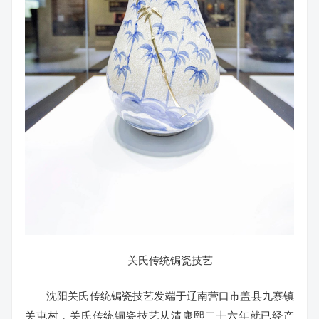
关氏传统锔瓷技艺
沈阳关氏传统锔瓷技艺发端于辽南营口市盖县九寨镇
关屯村，关氏传统铜瓷技艺从清康熙二十六年就已经产