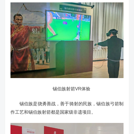
锡伯族射箭VR体验
锡伯族是骁勇善战，善于骑射的民族，锡伯族弓箭制
作工艺和锡伯族射箭都是国家级非遗项目。