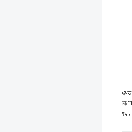
络
部
线