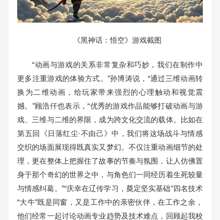
《黑神话：悟空》游戏截图
“动画与游戏的关系非常复杂和巧妙，我们在制作中
更多注重游戏的体验方式。”孙博涛说，“通过三维动画转
换为二维动画，给玩家带来强烈的心理触动和视觉震
撼。”顾浩仟也表示，“优秀的游戏作品能够打破动画与游
戏、三维与二维的界限，成为跨文化交流的载体。比如在
第五回《日落红尘·不由己》中，我们将这场战斗与情感
交织的场面展现得既真实又梦幻。不仅注重动画细节的处
理，更在整体上把握住了故事的节奏与氛围，让人仿佛置
身于那个奇幻的世界之中，与角色们一同经历着生死较量
与情感纠葛。”“庆幸在辽传学习，奠定坚实基础”四名技术
“大牛”既是同窗，又是工作中的亲密伙伴，在工作之余，
他们经常一起讨论动画专业趋势及技术难点，回顾起我校