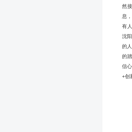
然
息，
有
沈
的人
的
信
+创