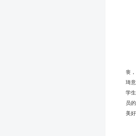
丧
琦
学
员
美