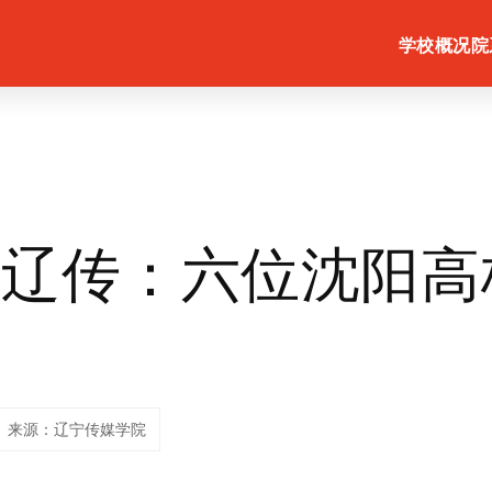
学校概况
院
在辽传：六位沈阳高
实
来源：辽宁传媒学院