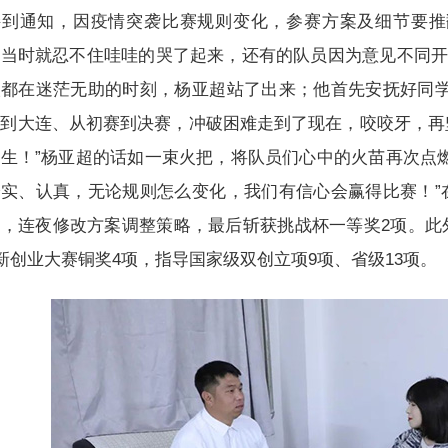
接到通知，因疫情突袭比赛规则变化，参赛方案及细节要推
当时就忍不住哇哇的哭了起来，还有的队员因为意见不同开
人都在迷茫无助的时刻，杨亚超站了出来；他首先安抚好同学
阳到大连、从初赛到决赛，冲破困难走到了现在，咬咬牙，再
生！”杨亚超的话如一束火把，将队员们心中的火苗再次点
踏实、认真，无论规则怎么变化，我们有信心会赢得比赛！”
心，连夜修改方案调整策略，最后斩获挑战杯一等奖2项。此
新创业大赛铜奖4项，指导国家级双创立项9项、省级13项。