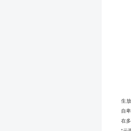
生
自
在多
“云