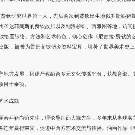
·费钦研究世界第一人，先后两次到费钦出生地俄罗斯鞑靼
州圣达菲陶斯的费钦故居以及到洛杉矶、西雅图等地，访问
钦绘画脉络、方法和艺术特色，倾心创作《尼古拉·费钦的
出版，被誉为首部菲钦研究资料宝库，填补了世界美术史上
宁地方发展，搭建产教融合多元文化传播平台，获教育部、
项目十余项。
艺术成就
届泰斗靳尚谊先生，理论导师邵大箴先生，多年来从事现实
并连年赢得荣誉，促进中西方艺术交流与传播。油画作品《