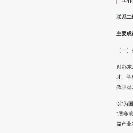
工作
联系二
主要成
（一）
创办东
才。学
教职员
以“为
“展赛
媒产业