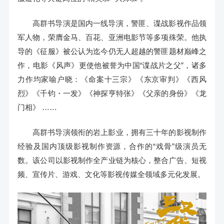
高群书导演是国内一线导演，警匪、谍战影视作品领
军人物，荣膺金马、百花、亚洲电影节等多项殊荣。他执
导的《征服》被公认为迄今仍无人超越的警匪题材巅峰之
作，电影《风声》更使他被誉为中国“谍战片之父”，诸多
力作均家喻户晓：《命案十三宗》《东京审判》《西风
烈》《千钧・一发》《神探亨特张》《父亲的身份》《龙
门相》 ……
高群书导演领衔的岩上影业，拥有三十年的影视制作
经验及国内顶级影视制作资源，合作的“戏骨”级演员无
数。该公司以影视制作全产业链为核心，整合广告、短视
频、宣传片、游戏、文化等影视传媒全领域多元化发展。