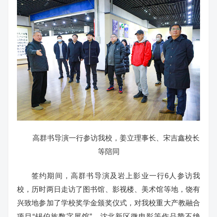
高群书导演一行参访我校，姜立理事长、宋吉鑫校长
等陪同
签约期间，高群书导演及岩上影业一行6人参访我
校，历时两日走访了图书馆、影视楼、美术馆等地，饶有
兴致地参加了学校奖学金颁奖仪式，对我校重大产教融合
项目“锡伯族数字展馆”、沈北新区微电影等作品赞不绝