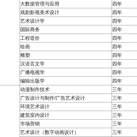
大数据管理与应用
四年
戏剧影视美术设计
四年
艺术设计学
四年
国际商务
四年
工程造价
四年
绘画
四年
雕塑
四年
汉语言文学
四年
广播电视学
四年
编辑出版学
四年
动漫制作技术
三年
广告设计与制作/广告艺术设计
三年
环境艺术设计
三年
建筑室内设计
三年
科
市场营销
三年
艺术设计（数字动画设计）
三年