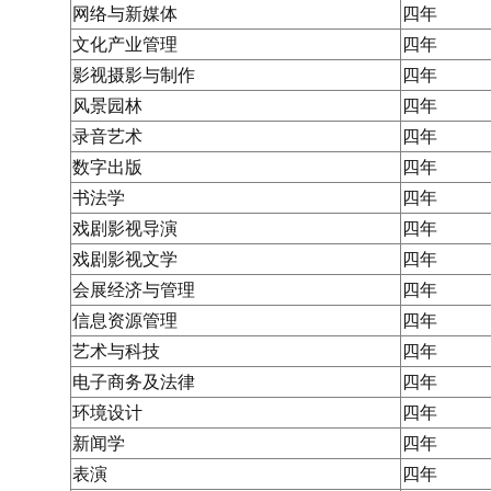
网络与新媒体
四年
文化产业管理
四年
影视摄影与制作
四年
风景园林
四年
录音艺术
四年
数字出版
四年
书法学
四年
戏剧影视导演
四年
科
戏剧影视文学
四年
会展经济与管理
四年
信息资源管理
四年
艺术与科技
四年
电子商务及法律
四年
环境设计
四年
新闻学
四年
表演
四年