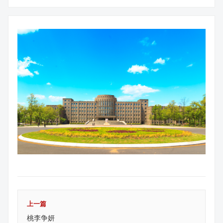
上一篇
桃李争妍