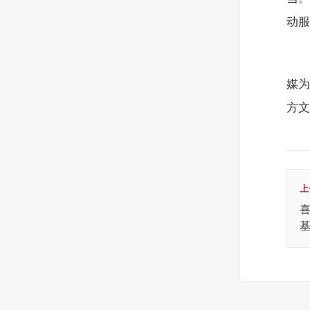
动
媒为
方
上