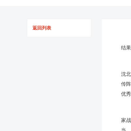
返回列表
结
沈
传
优
家
当