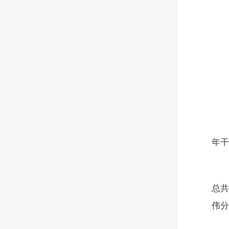
年
总共
伟