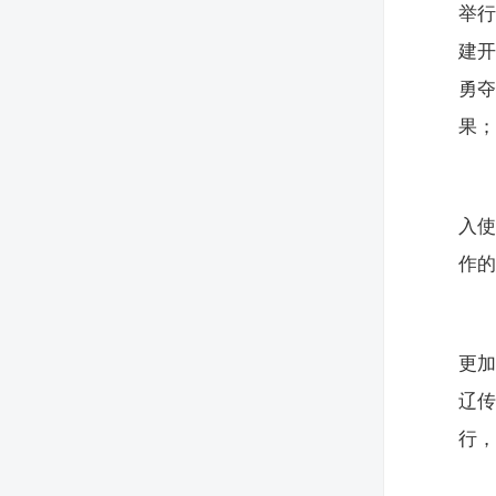
举行
建开
勇
果
入
作
更加
辽
行