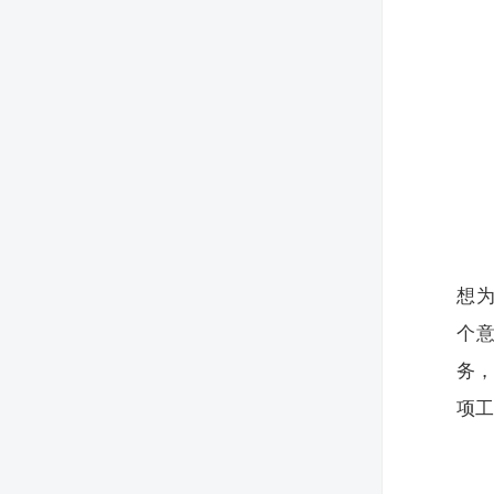
想
个意
务
项工