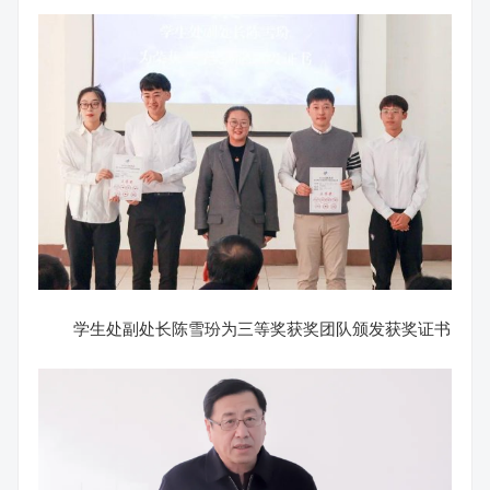
学生处副处长陈雪玢为三等奖获奖团队颁发获奖证书