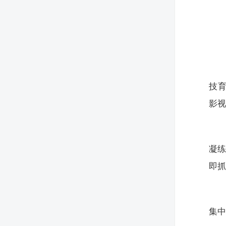
技育
影视
凝练
即抓
集