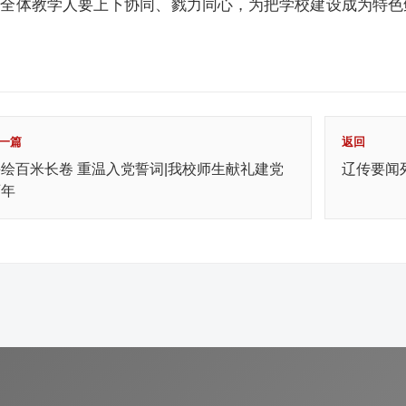
，全体教学人要上下协同、戮力同心，为把学校建设成为特色
。
一篇
返回
手绘百米长卷 重温入党誓词|我校师生献礼建党
辽传要闻
百年