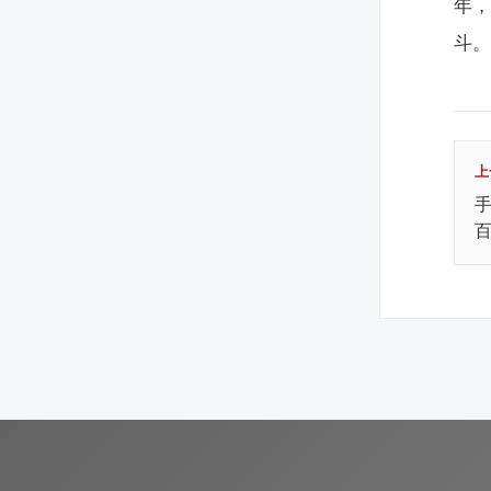
年
斗
上