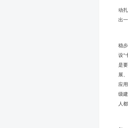
动
出一
稳步
设“
是
展
应用
级
人