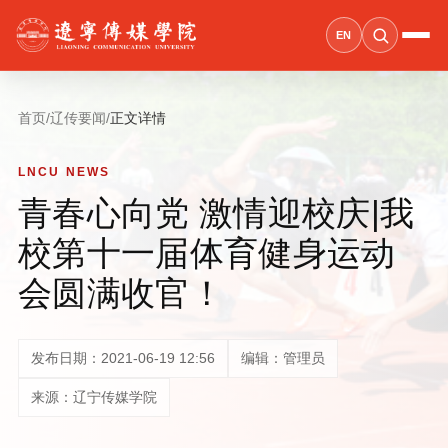
EN
首页
/
辽传要闻
/
正文详情
LNCU NEWS
青春心向党 激情迎校庆|我
校第十一届体育健身运动
会圆满收官！
发布日期：2021-06-19 12:56
编辑：管理员
来源：辽宁传媒学院