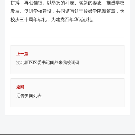
拼搏，再创佳绩。以昂扬的斗志、崭新的姿态、推进学校
发展、促进学校建设，共同谱写辽宁传媒学院新篇章，为
校庆三十周年献礼，为建党百年华诞献礼。
上一篇
沈北新区区委书记闻然来我校调研
返回
辽传要闻列表