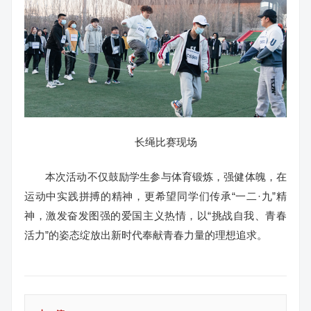
长绳比赛现场
本次活动不仅鼓励学生参与体育锻炼，强健体魄，在
运动中实践拼搏的精神，更希望同学们传承“一二·九”精
神，激发奋发图强的爱国主义热情，以“挑战自我、青春
活力”的姿态绽放出新时代奉献青春力量的理想追求。