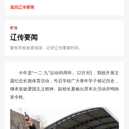
返回辽传要闻
栏目
辽传要闻
聚焦学校发展现场，记录辽传重要时刻。
今年是“一二·九”运动85周年。12月9日，我校开展主
题纪念长跑体育活动，号召学校广大青年学子铭记历史，
继承发扬爱国主义精神。副校长夏敏出席本次活动并鸣响
发令枪。