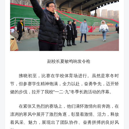
副校长夏敏鸣响发令枪
拂晓初至，比赛在学校体育场进行。虽然是寒冬时
节，但参赛学生精神饱满，全力以赴，奋勇争先，迈开矫
健的步伐，拉开了我校“一二·九”冬季长跑活动的序幕。
在紧张又热烈的赛场上，他们满怀激情向前奔跑，在
凛冽的寒风中展开了激烈角逐，彰显着激情、活力，释放
着风采、魅力，展现出了团队协作、奋勇拼搏的良好风