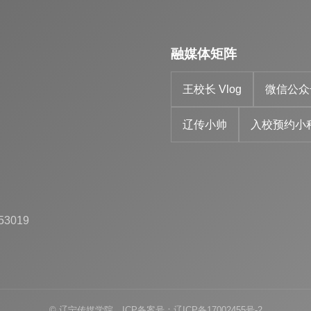
融媒体矩阵
王校长 Vlog
微信公众
辽传小帅
入校预约小
53019
© 辽宁传媒学院 ICP备案号：辽ICP备17002455号-2