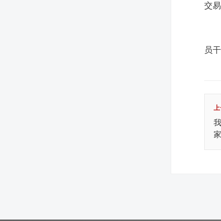
交
员
上
我